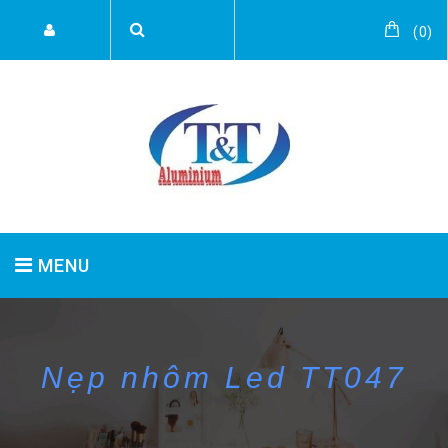
(
0
)
MENU
TRANG CHỦ
SẢN PHẨM
Nẹp nhôm Led TT047