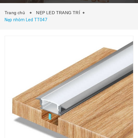
Trang chủ
NẸP LED TRANG TRÍ
HƯỚNG DẪN SỬ DỤNG
THI CÔNG
Nẹp nhôm Led TT047
DỰ ÁN
LIÊN HỆ